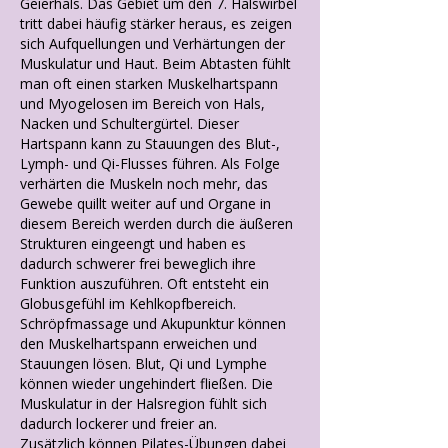
Geierhals. Das Gebiet um den 7. Halswirbel
tritt dabei häufig stärker heraus, es zeigen
sich Aufquellungen und Verhärtungen der
Muskulatur und Haut. Beim Abtasten fühlt
man oft einen starken Muskelhartspann
und Myogelosen im Bereich von Hals,
Nacken und Schultergürtel. Dieser
Hartspann kann zu Stauungen des Blut-,
Lymph- und Qi-Flusses führen. Als Folge
verhärten die Muskeln noch mehr, das
Gewebe quillt weiter auf und Organe in
diesem Bereich werden durch die äußeren
Strukturen eingeengt und haben es
dadurch schwerer frei beweglich ihre
Funktion auszuführen. Oft entsteht ein
Globusgefühl im Kehlkopfbereich.
Schröpfmassage und Akupunktur können
den Muskelhartspann erweichen und
Stauungen lösen. Blut, Qi und Lymphe
können wieder ungehindert fließen. Die
Muskulatur in der Halsregion fühlt sich
dadurch lockerer und freier an.
Zusätzlich können Pilates-Übungen dabei