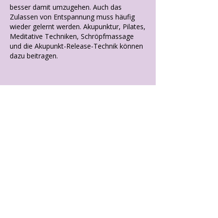
besser damit umzugehen. Auch das
Zulassen von Entspannung muss häufig
wieder gelernt werden. Akupunktur, Pilates,
Meditative Techniken, Schröpfmassage
und die Akupunkt-Release-Technik können
dazu beitragen.
Stärkung von Organfunktionen, die in
Schwäche geraten sind
Da Thyroxin bei sehr vielen
Körperfunktionen beteiligt ist, ist das
Beschwerdebild bei Hashimoto thyreoiditis
oft sehr komplex. Durch die Anamnese,
Puls-, Zungen- und Bauchdiagnose kann
festgestellt werden, welche Organsysteme
im Mangel und in der Schwäche sind und
welche übermäßig stark arbeiten und
brennen. Akupunktur, Schröpfmassage und
Heilkräuter (westlich oder bei starkem