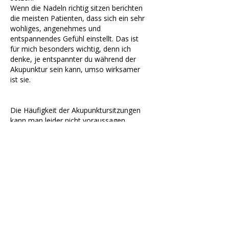
Wenn die Nadeln richtig sitzen berichten
die meisten Patienten, dass sich ein sehr
wohliges, angenehmes und
entspannendes Gefühl einstellt. Das ist
für mich besonders wichtig, denn ich
denke, je entspannter du während der
Akupunktur sein kann, umso wirksamer
ist sie.
Die Häufigkeit der Akupunktursitzungen
kann man leider nicht voraussagen.
Klassisch wird immer 10 Mal angegeben,
nach denen man etwas spürbaren sollte.
Dabei kommt es aber immer darauf an,
aus welchem Grund du zu mir kommst.
Hast du etwas Akutes geht es meistens
schnell, kommst du wegen etwas
Chronischem dauert es oft viel länger als
10 Mal. Da sagt man in der
Naturheilkunde: Pro Jahr Krankheit, 1
Monat Behandlung. Bei gynäkologischen